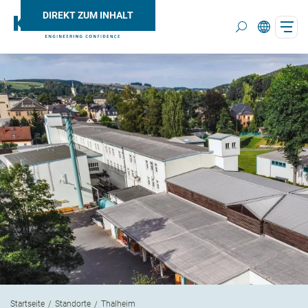
DIREKT ZUM INHALT
Search
Startseite
Standorte
Thalheim