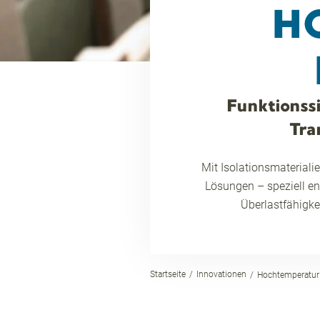
H
Funktionssi
Tra
Mit Isolationsmaterial
Lösungen – speziell ent
Überlastfähigkei
Startseite
Innovationen
Hochtemperatur I