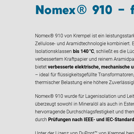
Nomex® 910 – fü
Nomex® 910 von Krempel ist ein leistungsstarke
Zellulose- und Aramidtechnologie kombiniert. E
Isolationsklassen
bis 140 °C
, schließt es die L
verbessertem Kraftpapier und reinem Aramidpapi
bietet
verbesserte elektrische, mechanische 
– ideal für flüssigkeitsgefüllte Transformatoren,
thermischer Belastung eine höhere Zuverlässigk
Nomex® 910 wurde für Lagenisolation und Lei
überzeugt sowohl in Mineralöl als auch in Ester
hervorragende Durchschlagsfestigkeit und ther
durch
Prüfungen nach IEEE- und IEC-Standar
Unter der Lizenz von DuPont
™
von Krempel herg