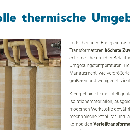
olle thermische Umge
In der heutigen Energieinfras
Transformatoren
höchste Zuv
extremer thermischer Belastu
Umgebungstemperaturen. H
Management, wie vergrößerte Ö
größeren und weniger effizie
Krempel bietet eine intellige
Isolationsmaterialien, ausgel
modernen Werkstoffe gewährle
mechanische Stabilität und la
kompakten
Verteiltransform