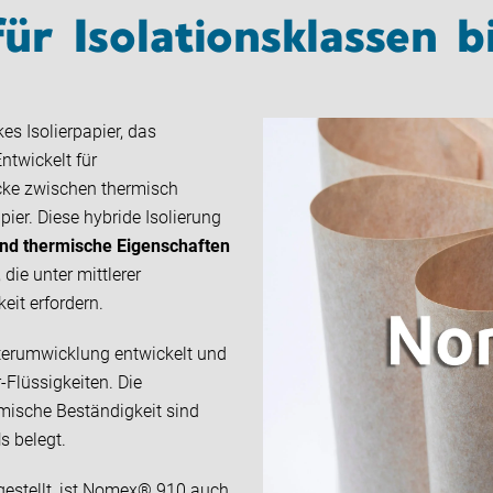
r Isolationsklassen b
s Isolierpapier, das
ntwickelt für
ücke zwischen thermisch
er. Diese hybride Isolierung
und thermische Eigenschaften
 die unter mittlerer
eit erfordern.
terumwicklung entwickelt und
-Flüssigkeiten.
Die
mische Beständigkeit sind
d
s belegt.
estellt, ist Nomex® 910 auch