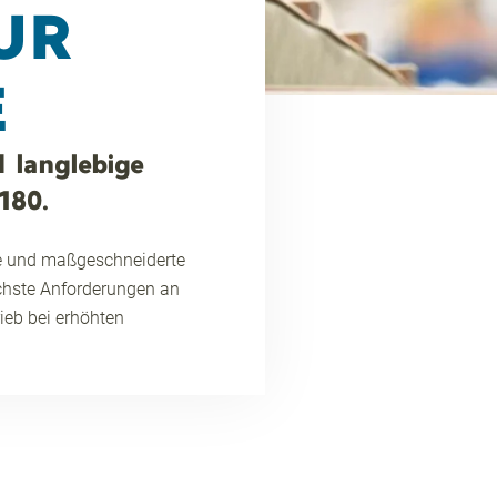
UR
E
d langlebige
180.
te und maßgeschneiderte
höchste Anforderungen an
rieb bei erhöhten