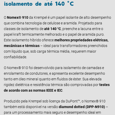
isolamento de até 140 °C
O
Nomex® 910
da Krempel é um papel isolante de alto desempenho
que combina tecnologia de celulose e aramida. Projetado para
classes de isolamento de
até 140 °C
, preenche a lacuna entre o
papel kraft termicamente melhorado e o papel de aramida puro.
Este isolamento híbrido oferece
melhores propriedades elétricas,
mecânicas e térmicas
– ideal para transformadores preenchidos
com líquido que, sob carga térmica média, requerem maior
confiabilidade.
O Nomex® 910 foi desenvolvido para isolamento de camadas e
enrolamento de condutores, e apresenta excelente desempenho
tanto em óleo mineral quanto em fluidos de éster. Sua elevada
rigidez dielétrica e resistência térmica são comprovadas por
testes
de acordo com as normas IEEE e IEC
.
Produzido pela Krempel sob licença da DuPont™, o Nomex® 910
também está disponível na versão
diamond dotted (DPP-N910)
–
para um processamento mais seguro e desempenho ideal em