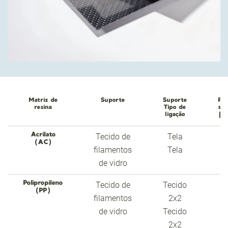
Matriz de
Suporte
Suporte
Pe
resina
Tipo de
su
ligação
[g
Acrilato
Tecido de
Tela
2
(AC)
filamentos
Tela
2
de vidro
Polipropileno
Tecido de
Tecido
2
(PP)
filamentos
2x2
2
de vidro
Tecido
2x2