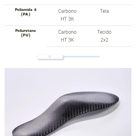
Poliamida 6
Carbono
Tela
2
(PA)
HT 3K
Poliuretano
Carbono
Tecido
2
(PU)
HT 3K
2x2