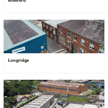
Bideford
Longridge