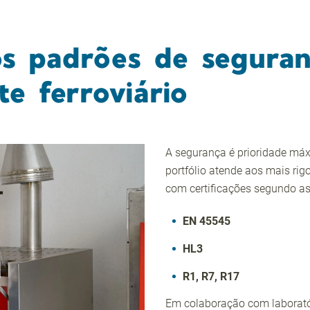
os padrões de seguran
te ferroviário
A segurança é prioridade máx
portfólio atende aos mais rig
com certificações segundo as 
EN 45545
HL3
R1, R7, R17
Em colaboração com laboratór