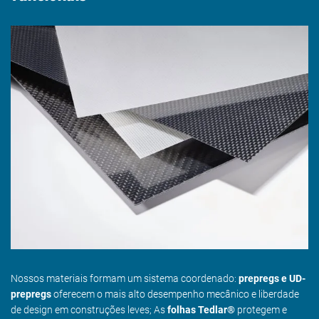
Nossos materiais formam um sistema coordenado:
prepregs e UD-
prepregs
oferecem o mais alto desempenho mecânico e liberdade
de design em construções leves; As
folhas Tedlar®
protegem e