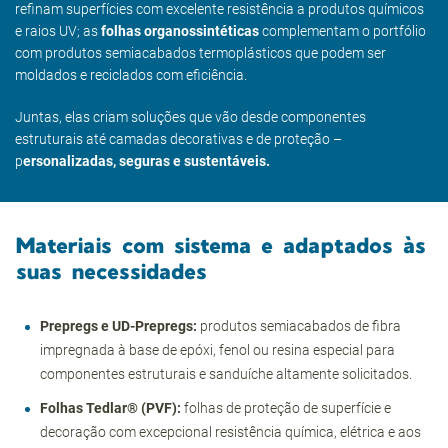
refinam superfícies com excelente resistência a produtos químicos
e raios UV; as
folhas organossintéticas
complementam o portfólio
com produtos semiacabados termoplásticos que podem ser
moldados e reciclados com eficiência.
Juntas, elas criam soluções que vão desde componentes
estruturais até camadas decorativas e de proteção –
p
ersonalizadas, seguras e sustentáveis.
Materiais com sistema e adaptados às
suas necessidades
Prepregs e UD-Prepregs:
produtos semiacabados de fibra
impregnada à base de epóxi, fenol ou resina especial para
componentes estruturais e sanduíche altamente solicitados.
Folhas Tedlar® (PVF):
folhas de proteção de superfície e
decoração com excepcional resistência química, elétrica e aos