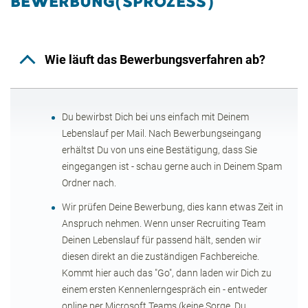
BEWERBUNG(SPROZESS)
Etwa 330 Personen arbeiten heute in Vaihingen an der
Enz in Fertigung und Verwaltung. Alle Produkte und
Dienstleistungen stehen den Kunden weltweit über
Wie läuft das Bewerbungsverfahren ab?
unser globales Vertriebsteam zur Verfügung.
Vaihingen an der Enz liegt verkehrsgünstig an der
Bundesstraße 10 im Herzen der Metropolregion
Du bewirbst Dich bei uns einfach mit Deinem
Stuttgart, einem der wirtschaftlich stärksten Gebiete in
Lebenslauf per Mail. Nach Bewerbungseingang
Europa. Im direkten Umfeld liegen zahlreiche
erhältst Du von uns eine Bestätigung, dass Sie
Naherholungsgebiete, wie zum Beispiel der
Schwarzwald oder die Bodensee-Region. Es finden sich
eingegangen ist - schau gerne auch in Deinem Spam
erstklassige kulturelle Angebote und ausgezeichnete
Ordner nach.
Bildungsangebote und Einkaufsmöglichkeiten.
Wir prüfen Deine Bewerbung, dies kann etwas Zeit in
Anspruch nehmen. Wenn unser Recruiting Team
Deinen Lebenslauf für passend hält, senden wir
diesen direkt an die zuständigen Fachbereiche.
Kommt hier auch das "Go", dann laden wir Dich zu
einem ersten Kennenlerngespräch ein - entweder
online per Microsoft Teams (keine Sorge, Du