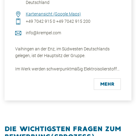
Deutschland
Kartenansicht (Google Maps)
+49 7042 915 0
+49 7042 915 200
info@krempel.com
Vaihingen an der Enz, im Südwesten Deutschlands
gelegen, ist der Hauptsitz der Gruppe.
Im Werk werden schwerpunktmäßig Elektroisolierstoffe
und Faserverbundwerkstoffe (Composites) hergestellt.
Auf rund 25.000 qm kommen moderne Senkrecht-,
MEHR
Etagen- und Formteilpressen zum Einsatz. Im Bereich
des Filament Winding werden hochfeste Komponenten
gefertigt.
Die Materialien und Halbzeuge werden vor allem an
Kunden aus dem Energie- und Mobilitätssektor geliefert.
DIE WICHTIGSTEN FRAGEN ZUM
Der Stammsitz der Gruppe ist das Zentrum von
Forschung und Entwicklung sowie dem Technikum.