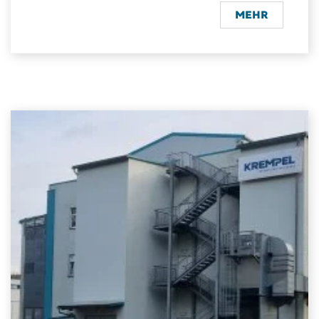
Auf rund 25.000 qm kommen moderne Senkrecht-,
MEHR
Etagen- und Formteilpressen zum Einsatz. Im Bereich
des Filament Winding werden hochfeste Komponenten
gefertigt.
Die Materialien und Halbzeuge werden vor allem an
Kunden aus dem Energie- und Mobilitätssektor geliefert.
Der Stammsitz der Gruppe ist das Zentrum von
Forschung und Entwicklung sowie dem Technikum.
Etwa 330 Personen arbeiten heute in Vaihingen an der
Enz in Fertigung und Verwaltung. Alle Produkte und
Dienstleistungen stehen den Kunden weltweit über
unser globales Vertriebsteam zur Verfügung.
Vaihingen an der Enz liegt verkehrsgünstig an der
Bundesstraße 10 im Herzen der Metropolregion
Stuttgart, einem der wirtschaftlich stärksten Gebiete in
Europa. Im direkten Umfeld liegen zahlreiche
Naherholungsgebiete, wie zum Beispiel der
Schwarzwald oder die Bodensee-Region. Es finden sich