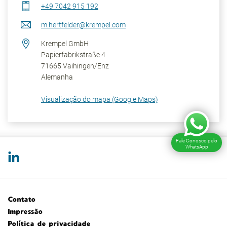
+49 7042 915 192
m.hertfelder@krempel.com
Krempel GmbH
Papierfabrikstraße 4
71665
Vaihingen/Enz
Alemanha
Visualização do mapa (Google Maps)
Fale Conosco pelo
WhatsApp
Contato
Impressão
Política de privacidade