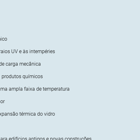
mico
raios UV e às intempéries
 de carga mecânica
a produtos químicos
ma ampla faixa de temperatura
lor
xpansão térmica do vidro
ara edifícios antigos e novas construções