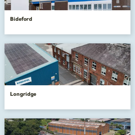
Bideford
Longridge