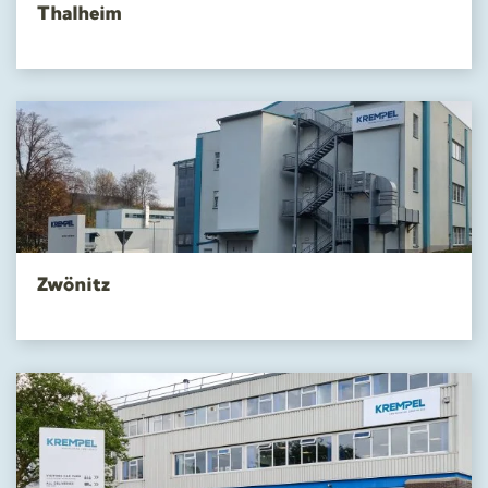
Thalheim
Zwönitz