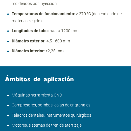
moldeados por inyección
Temperaturas de funcionamiento:
> 270 °C (dependiendo del
material elegido)
Longitudes de tubo:
hasta 1200 mm
Diámetro exterior:
4,5 - 600 mm
Diámetro interior:
>2,35 mm
Ámbitos de aplicación
Máquinas herramienta CNC
Compresores, bombas, cajas de engranajes
Taladros dentales, instrumentos quirúrgicos
Motores, sistemas de tren de aterrizaje