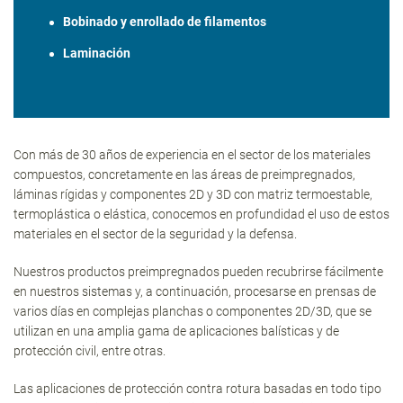
Bobinado y enrollado de filamentos
Laminación
Con más de 30 años de experiencia en el sector de los materiales
compuestos, concretamente en las áreas de preimpregnados,
láminas rígidas y componentes 2D y 3D con matriz termoestable,
termoplástica o elástica, conocemos en profundidad el uso de estos
materiales en el sector de la seguridad y la defensa.
Nuestros productos preimpregnados pueden recubrirse fácilmente
en nuestros sistemas y, a continuación, procesarse en prensas de
varios días en complejas planchas o componentes 2D/3D, que se
utilizan en una amplia gama de aplicaciones balísticas y de
protección civil, entre otras.
Las aplicaciones de protección contra rotura basadas en todo tipo